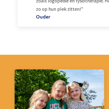
zoals logopedie en fysiotherapie. H
zo op hun plek zitten!"
Ouder