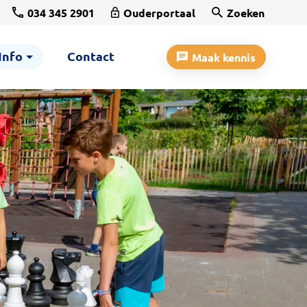
034 345 2901
Ouderportaal
Zoeken
Info
Contact
Maak kennis